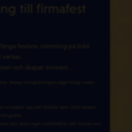
g till firmafest
t fånga festens stämning på bild.
 verkar.
 isen och skapar minnen.
mor. Medan fotograferingen pågår börjar sedan
er en bukett upp mitt framför dem. Extra lampor
 fotografen.
t räcka fram deras egen mobiltelefon eller klocka som