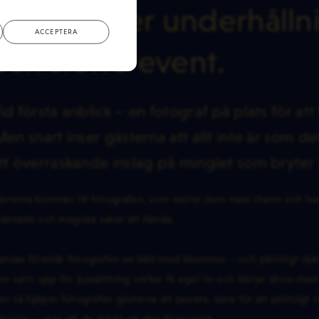
Undercover underhållnin
ACCEPTERA
och större event.
id första anblick – en fotograf på plats för at
en snart inser gästerna att allt inte är som det
tt överraskande inslag på minglet som bryter
ästerna kommer till fotografen, som möter dem med charm och hu
äntade och magiska saker att hända.
nske föreslår fotografen en bild med blommor – och plötsligt dyk
m satts upp för ljussättning verkar få eget liv och börjar driva med
ler så hjälper fotografen gästerna att posera, bara för att plötslig
kvisita – utan att de märkt att den försvunnit.