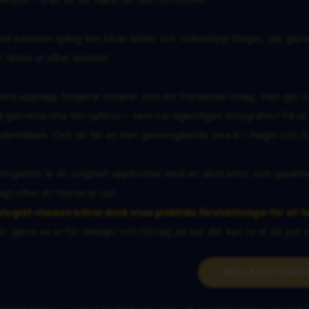
d kameran igång kan både bilder och videoklipp fångas, där gäste
t skicka ut efter eventet.
tta upplägg fungerar utmärkt som ett fristående inslag, men gör s
 gästerna ofta blir nyfikna – vem var egentligen fotografen? På s
derhållare. Och de får en mer genomgående resa in i magin och fic
tografen är en originell upplevelse med en dold artist som garante
ngt efter att festen är slut.
tograf-showen kräver dock vissa praktiska förutsättningar för att f
r gärna av er för detaljer och förslag på hur det kan se ut på just 
KOLLA DITT DAT