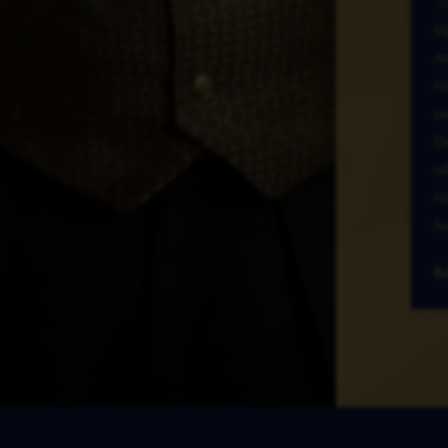
”U
Up
mi
Ha
oc
De
nå
Ha
ha
E