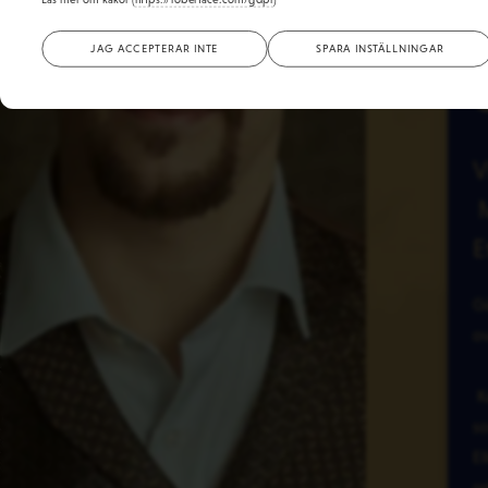
JAG ACCEPTERAR INTE
SPARA INSTÄLLNINGAR
V
M
E
G
ov
Ka
so
El
re