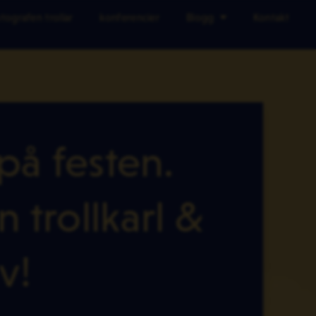
tografen trollar
konferencier
Blogg
Kontakt
 på festen.
 trollkarl &
v!