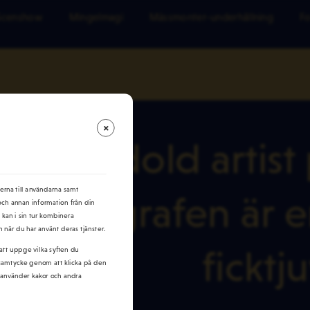
Scenshow
Mingelmagi
Mässmonter-underhållning
Fo
En dold artist
serna till användarna samt
Fotografen är en
 och annan information från din
kan i sin tur kombinera
 när du har använt deras tjänster.
ficktju
 att uppge vilka syften du
tt samtycke genom att klicka på den
vi använder kakor och andra