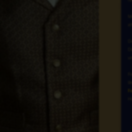
Me
at
De
Då
un
Fo
lå
Fo
Hö