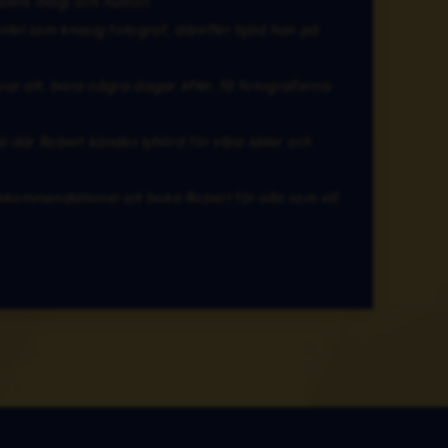
oberts magi och humor!
tel som knasig fotograf, därefter bjöd han på
ar att, bara några dagar efter, få fotografierna
al där Robert kändes lyhörd för våra idéer och
kommendationer att boka Robert för alla som vill