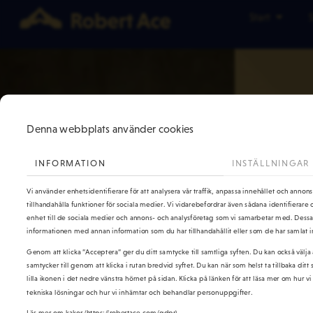
Start
Denna webbplats använder cookies
INFORMATION
INSTÄLLNINGAR
Vi använder enhetsidentifierare för att analysera vår traffik, anpassa innehållet och annon
tillhandahålla funktioner för sociala medier. Vi vidarebefordrar även sådana identifierare
enhet till de sociala medier och annons- och analysföretag som vi samarbetar med. Dessa 
informationen med annan information som du har tillhandahållit eller som de har samlat in
Genom att klicka ”Acceptera” ger du ditt samtycke till samtliga syften. Du kan också välja
samtycker till genom att klicka i rutan bredvid syftet. Du kan när som helst ta tillbaka di
lilla ikonen i det nedre vänstra hörnet på sidan. Klicka på länken för att läsa mer om hur 
tekniska lösningar och hur vi inhämtar och behandlar personuppgifter.
Läs mer om kakor (
https://robertace.com/gdpr
)