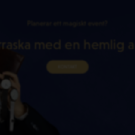
Planerar ett magiskt event?
raska med en hemlig ar
KONTAKT