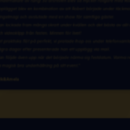
nderhållare av rang! 50 årsfesten blev så mycket roligare med R
plägget blev en kombination av att Robert började under täckman
ngelmagi och avslutade med en show för samtliga gäster.
n lockade fram många skratt under kvällen och det bästa av allt v
h videoklipp från festen. Minnen för livet!
t praktiska flöt på perfekt, vi pratade ihop oss under telefonsamt
gra dagar efter presenterade han ett upplägg via mail.
n följde även upp när det började närma sig festdatum. Varma re
 magisk bra underhållning på sitt event.”
rik&Amela