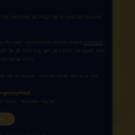
rnas reaktioner på magin blir en oväntad souvenir
ig allra bäst i kombination med en senare
scenshow
.
å sätt får de möta mig igen på scenen, nu öppet som
ktjuvarnas värld.
rat blir en snackis – och ett minne som lever kvar
ungera optimalt.
ert event – kontakta mig här:
UM