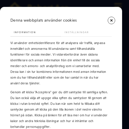
Denna webbplats använder cookies
INFORMATION
INSTÄLLNINGAR
Vi använder enhetsidentifierare för att analysera vår traffik, anpassa
innehållet och annonserna till användarna samt tillhandahålla
funktioner för sociala medier. Vi vidarebefordrar även sådana
identifierare och annan information från din enhet till de sociala
medier och annons- och analysföretag som vi samarbetar med.
Dessa kan i sin tur kombinera informationen med annan information
som du har tillhandahållit eller som de har samlat in när du har
använt deras tjänster.
Genom att klicka ”Acceptera” ger du ditt samtycke till samtliga syften.
Du kan också välja att uppge vilka syften du samtycker till genom att
klicka i rutan bredvid syftet. Du kan när som helst ta tillbaka ditt
samtycke genom att klicka på den lilla ikonen i det nedre vänstra
Tre regler för att undvika
hörnet på sidan. Klicka på länken för att läsa mer om hur vi använder
kakor och andra tekniska lösningar och hur vi inhämtar och
behandlar personuppgifter.